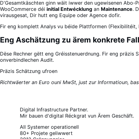
D'Gesamtkäschten ginn wäit iwwer den ugewisenen Abo-Präi
WooCommerce déi
initial Entwécklung
an
Maintenance
. 
virausgesat, Dir hutt eng Equipe oder Agence dofir.
Fir eng komplett Analys vu béide Plattformen (Flexibilité
Eng Aschätzung zu ärem konkrete Fal
Dëse Rechner gëtt eng Gréisstenuerdnung. Fir eng präzis 
onverbindlechen Audit.
Präzis Schätzung ufroen
Richtwäerter an Euro ouni MwSt, just zur Informatioun, basé
Digital Infrastructure Partner.
Mir bauen d'digital Réckgrat vun Ärem Geschäft.
All Systemer operationell
80+
Projete geliwwert