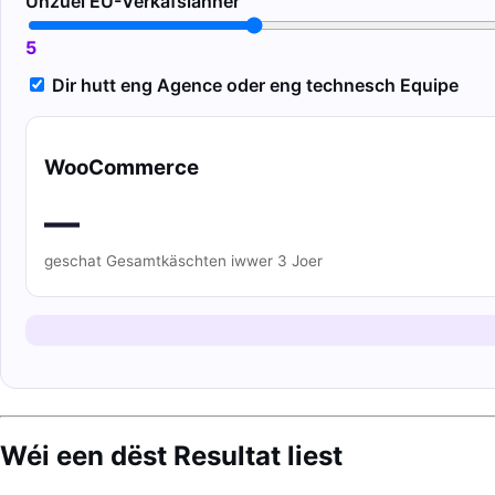
Unzuel EU-Verkafslänner
5
Dir hutt eng Agence oder eng technesch Equipe
WooCommerce
—
geschat Gesamtkäschten iwwer 3 Joer
Wéi een dëst Resultat liest