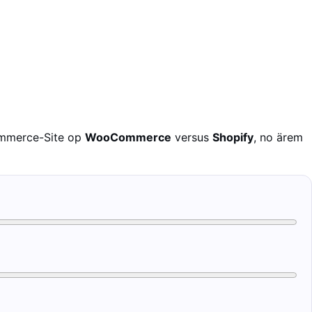
ommerce-Site op
WooCommerce
versus
Shopify
, no ärem