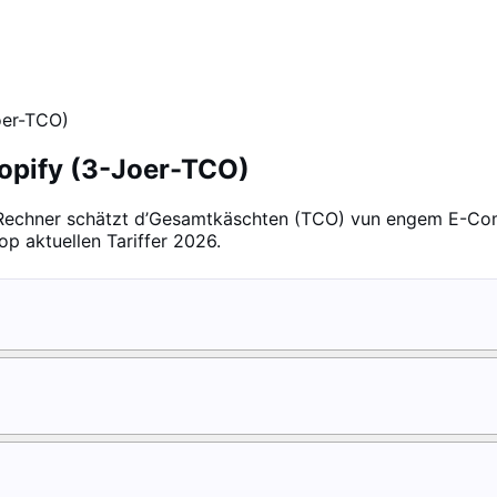
oer-TCO)
pify (3-Joer-TCO)
e Rechner schätzt d’Gesamtkäschten (TCO) vun engem E-C
op aktuellen Tariffer 2026.