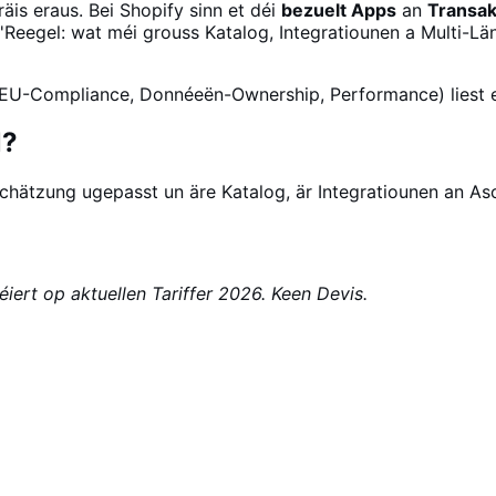
s eraus. Bei Shopify sinn et déi
bezuelt Apps
an
Transa
D'Reegel: wat méi grouss Katalog, Integratiounen a Multi
it, EU-Compliance, Donnéeën-Ownership, Performance) liest 
l?
Schätzung ugepasst un äre Katalog, är Integratiounen an A
iert op aktuellen Tariffer 2026. Keen Devis.