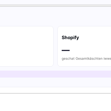
Shopify
—
geschat Gesamtkäschten iwwe