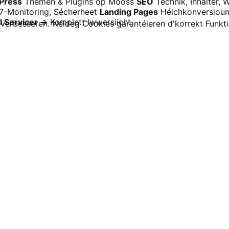
Press
Themen & Plugins op Mooss
SEO
Technik, Inhalter,
7-Monitoring, Sécherheet
Landing Pages
Héichkonversiou
l Servicer →
Komplett Iwwersiicht
 verbesseren. Néideg Cookies garantéieren d'korrekt Funkti