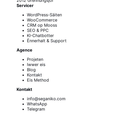
2012
Grënnungsjor
Servicer
WordPress-Säiten
WooCommerce
CRM op Mooss
SEO & PPC
KI-Chatbotter
Ënnerhalt & Support
Agence
Projeten
Iwwer eis
Blog
Kontakt
Eis Method
Kontakt
info@seganiko.com
WhatsApp
Telegram