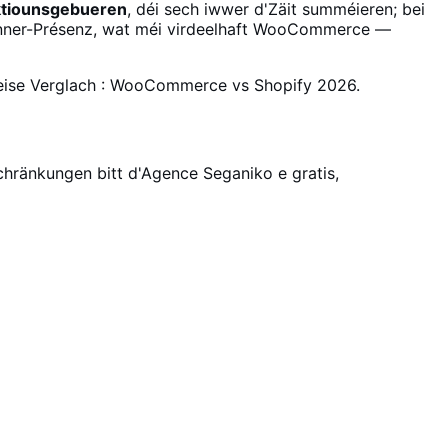
ktiounsgebueren
, déi sech iwwer d'Zäit summéieren; bei
-Länner-Présenz, wat méi virdeelhaft WooCommerce —
eise Verglach :
WooCommerce vs Shopify 2026
.
schränkungen bitt d'Agence
Seganiko
e gratis,