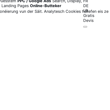
 Wuesstem
PPC / Google Ads
Search, Display,
FR
n Landing Pages
Online-Butteker
DE
LB
onéierung vun der Säit. Analytesch Cookies hëllefen eis ze
Gratis
Devis