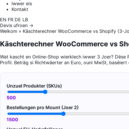
Iwwer eis
Kontakt
EN
FR
DE
LB
Devis ufroen →
Welkom
»
Käschterechner WooCommerce vs Shopify (3-J
Käschterechner WooCommerce vs Sho
Wat kascht en Online-Shop wierklech iwwer 3 Joer? Dës
Profil. Beträg si Richtwäerter an Euro, ouni MwSt, baséiert 
Unzuel Produkter (SKUs)
500
Bestellungen pro Mount (Joer 2)
1500