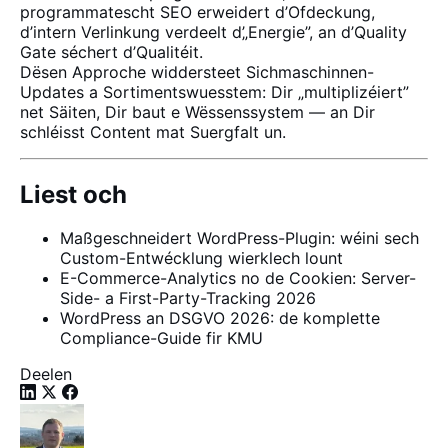
programmatescht SEO erweidert d’Ofdeckung,
d’intern Verlinkung verdeelt d’„Energie”, an d’Quality
Gate séchert d’Qualitéit.
Dësen Approche widdersteet Sichmaschinnen-
Updates a Sortimentswuesstem: Dir „multiplizéiert”
net Säiten, Dir baut e Wëssenssystem — an Dir
schléisst Content mat Suergfalt un.
Liest och
Maßgeschneidert WordPress-Plugin: wéini sech
Custom-Entwécklung wierklech lount
E-Commerce-Analytics no de Cookien: Server-
Side- a First-Party-Tracking 2026
WordPress an DSGVO 2026: de komplette
Compliance-Guide fir KMU
Deelen