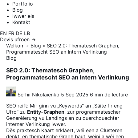
Portfolio
Blog
Iwwer eis
Kontakt
EN
FR
DE
LB
Devis ufroen →
Welkom
»
Blog
»
SEO 2.0: Thematesch Graphen,
Programmatescht SEO an Intern Verlinkung
Blog
SEO 2.0: Thematesch Graphen,
Programmatescht SEO an Intern Verlinkung
Serhii Nikolaienko
5 Sep 2025
6 min de lecture
SEO reift: Mir ginn vu „Keywords” an „Säite fir eng
Ufro” zu
Entity-Graphen
, zur programmatescher
Generéierung vu Landings an zu duerchduechter
interner Verlinkung iwwer.
Dës praktesch Kaart erkläert, wéi een a Clusteren
denkt, en thematische Graph baut, wéini a wéi een