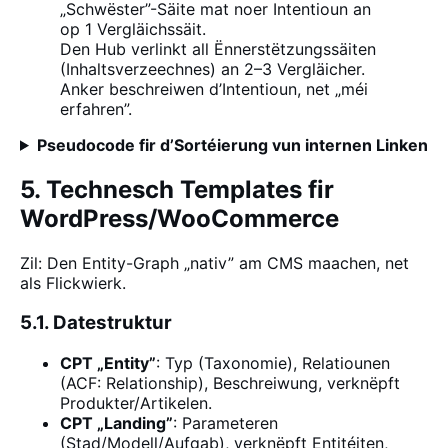
„Schwëster”-Säite mat noer Intentioun an
op 1 Vergläichssäit.
Den Hub verlinkt all Ënnerstëtzungssäiten
(Inhaltsverzeechnes) an 2–3 Vergläicher.
Anker beschreiwen d’Intentioun, net „méi
erfahren”.
Pseudocode fir d’Sortéierung vun internen Linken
5. Technesch Templates fir
WordPress/WooCommerce
Zil: Den Entity-Graph „nativ” am CMS maachen, net
als Flickwierk.
5.1. Datestruktur
CPT „Entity”
: Typ (Taxonomie), Relatiounen
(ACF: Relationship), Beschreiwung, verknëpft
Produkter/Artikelen.
CPT „Landing”
: Parameteren
(Stad/Modell/Aufgab), verknëpft Entitéiten,