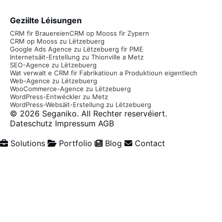
Geziilte Léisungen
CRM fir Brauereien
CRM op Mooss fir Zypern
CRM op Mooss zu Lëtzebuerg
Google Ads Agence zu Lëtzebuerg fir PME
Internetsäit-Erstellung zu Thionville a Metz
SEO-Agence zu Lëtzebuerg
Wat verwalt e CRM fir Fabrikatioun a Produktioun eigentlech
Web-Agence zu Lëtzebuerg
WooCommerce-Agence zu Lëtzebuerg
WordPress-Entwéckler zu Metz
WordPress-Websäit-Erstellung zu Lëtzebuerg
© 2026 Seganiko. All Rechter reservéiert.
Dateschutz
Impressum
AGB
Made with ♥ by Seganiko
Solutions
Portfolio
Blog
Contact