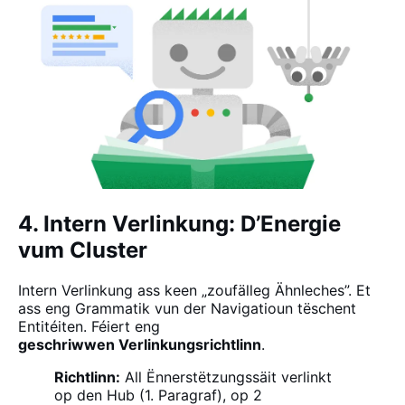
4. Intern Verlinkung: D’Energie
vum Cluster
Intern Verlinkung ass keen „zoufälleg Ähnleches”. Et
ass eng Grammatik vun der Navigatioun tëschent
Entitéiten. Féiert eng
geschriwwen Verlinkungsrichtlinn
.
Richtlinn:
All Ënnerstëtzungssäit verlinkt
op den Hub (1. Paragraf), op 2