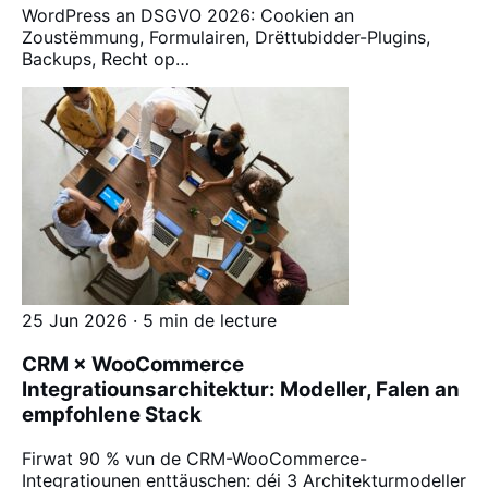
WordPress an DSGVO 2026: Cookien an
Zoustëmmung, Formulairen, Drëttubidder-Plugins,
Backups, Recht op…
25 Jun 2026 · 5 min de lecture
CRM × WooCommerce
Integratiounsarchitektur: Modeller, Falen an
empfohlene Stack
Firwat 90 % vun de CRM-WooCommerce-
Integratiounen enttäuschen: déi 3 Architekturmodeller