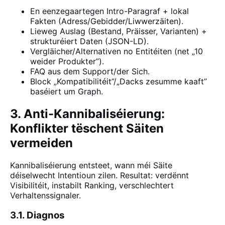
En eenzegaartegen Intro-Paragraf + lokal
Fakten (Adress/Gebidder/Liwwerzäiten).
Lieweg Auslag (Bestand, Präisser, Varianten) +
strukturéiert Daten (JSON-LD).
Vergläicher/Alternativen no Entitéiten (net „10
weider Produkter”).
FAQ aus dem Support/der Sich.
Block „Kompatibilitéit”/„Dacks zesumme kaaft”
baséiert um Graph.
3. Anti-Kannibaliséierung:
Konflikter tëschent Säiten
vermeiden
Kannibaliséierung entsteet, wann méi Säite
déiselwecht Intentioun zilen. Resultat: verdënnt
Visibilitéit, instabilt Ranking, verschlechtert
Verhaltenssignaler.
3.1. Diagnos