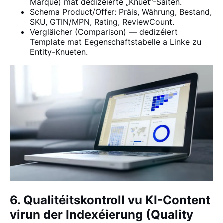
Marque) mat dedizéierte „Knuet”-Säiten.
Schema Product/Offer: Präis, Währung, Bestand,
SKU, GTIN/MPN, Rating, ReviewCount.
Vergläicher (Comparison) — dedizéiert
Template mat Eegenschaftstabelle a Linke zu
Entity-Knueten.
6. Qualitéitskontroll vu KI-Content
virun der Indexéierung (Quality