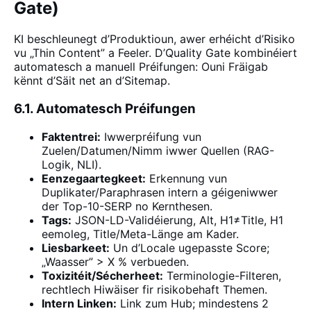
Gate)
KI beschleunegt d’Produktioun, awer erhéicht d’Risiko
vu „Thin Content” a Feeler. D’Quality Gate kombinéiert
automatesch a manuell Préifungen: Ouni Fräigab
kënnt d’Säit net an d’Sitemap.
6.1. Automatesch Préifungen
Faktentrei:
Iwwerpréifung vun
Zuelen/Datumen/Nimm iwwer Quellen (RAG-
Logik, NLI).
Eenzegaartegkeet:
Erkennung vun
Duplikater/Paraphrasen intern a géigeniwwer
der Top-10-SERP no Kernthesen.
Tags:
JSON-LD-Validéierung, Alt, H1≠Title, H1
eemoleg, Title/Meta-Länge am Kader.
Liesbarkeet:
Un d’Locale ugepasste Score;
„Waasser” > X % verbueden.
Toxizitéit/Sécherheet:
Terminologie-Filteren,
rechtlech Hiwäiser fir risikobehaft Themen.
Intern Linken:
Link zum Hub; mindestens 2