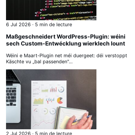
6 Jul 2026 · 5 min de lecture
Maßgeschneidert WordPress-Plugin: wéini
sech Custom-Entwécklung wierklech lount
Wéini e Maart-Plugin net méi duergeet: déi verstoppt
Käschte vu „bal passenden"…
2 Jul 2026 · 5 min de lecture