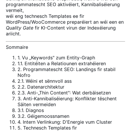
programmatescht SEO aktivéiert, Kannibaliséierung
vermeit,
wéi eng technesch Templates ee fir
WordPress/WooCommerce preparéiert an wéi een en
Quality Gate
fir KI-Content virun der Indexéierung
ariicht.
Sommaire
1. Vu „Keywords" zum Entity-Graph
1.1. Entitéiten a Relatiounen extrahéieren
2. Programmatescht SEO: Landings fir stabil
Nofro
2.1. Wéini et sënnvoll ass
2.2. Datenarchitektur
2.3. Anti-„Thin Content": Wat derbäisetzen
3. Anti-Kannibaliséierung: Konflikter tëschent
Säiten vermeiden
3.1. Diagnos
3.2. Géigemoossnamen
4. Intern Verlinkung: D'Energie vum Cluster
5. Technesch Templates fir