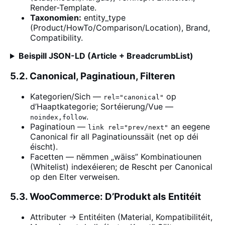
Render-Template.
Taxonomien:
entity_type
(Product/HowTo/Comparison/Location), Brand,
Compatibility.
Beispill JSON-LD (Article + BreadcrumbList)
5.2. Canonical, Paginatioun, Filteren
Kategorien/Sich —
op
rel="canonical"
d’Haaptkategorie; Sortéierung/Vue —
.
noindex,follow
Paginatioun —
an eegene
link rel="prev/next"
Canonical fir all Paginatiounssäit (net op déi
éischt).
Facetten — nëmmen „wäiss” Kombinatiounen
(Whitelist) indexéieren; de Rescht per Canonical
op den Elter verweisen.
5.3. WooCommerce: D’Produkt als Entitéit
Attributer → Entitéiten (Material, Kompatibilitéit,