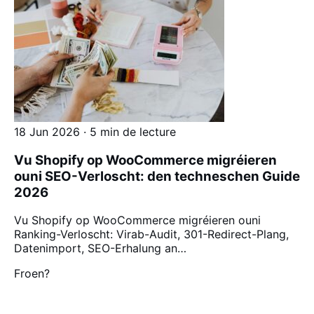
18 Jun 2026 · 5 min de lecture
Vu Shopify op WooCommerce migréieren
ouni SEO-Verloscht: den techneschen Guide
2026
Vu Shopify op WooCommerce migréieren ouni
Ranking-Verloscht: Virab-Audit, 301-Redirect-Plang,
Datenimport, SEO-Erhalung an…
Froen?
Schwätze mir iwwer