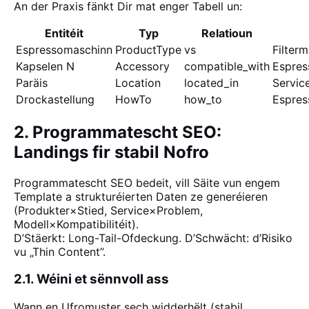
An der Praxis fänkt Dir mat enger Tabell un:
Entitéit
Typ
Relatioun
Espressomaschinn
ProductType
vs
Filter
Kapselen N
Accessory
compatible_with
Espres
Paräis
Location
located_in
Servic
Drockastellung
HowTo
how_to
Espres
2. Programmatescht SEO:
Landings fir stabil Nofro
Programmatescht SEO bedeit, vill Säite vun engem
Template a strukturéierten Daten ze generéieren
(Produkter×Stied, Service×Problem,
Modell×Kompatibilitéit).
D’Stäerkt: Long-Tail-Ofdeckung. D’Schwächt: d’Risiko
vu „Thin Content”.
2.1. Wéini et sënnvoll ass
Wann en Ufromuster sech widderhëlt (stabil