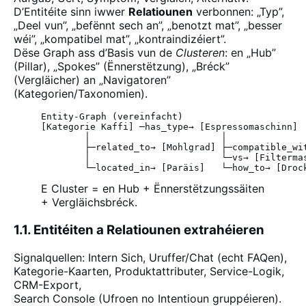
D’Entitéite sinn iwwer
Relatiounen
verbonnen: „Typ”,
„Deel vun”, „befënnt sech an”, „benotzt mat”, „besser
wéi”, „kompatibel mat”, „kontraindizéiert”.
Dëse Graph ass d’Basis vun de
Clusteren
: en „Hub”
(Pillar), „Spokes” (Ënnerstëtzung), „Bréck”
(Vergläicher) an „Navigatoren”
(Kategorien/Taxonomien).
Entity-Graph (vereinfacht)

[Kategorie Kaffi] ─has_type→ [Espressomaschinn]

        │                        │

        ├─related_to→ [Mohlgrad] ├─compatible_wit
        │                        └─vs→ [Filtermas
        └─located_in→ [Paräis]   └─how_to→ [Droc
E Cluster = en Hub + Ënnerstëtzungssäiten
+ Vergläichsbréck.
1.1. Entitéiten a Relatiounen extrahéieren
Signalquellen: Intern Sich, Uruffer/Chat (echt FAQen),
Kategorie-Kaarten, Produktattributer, Service-Logik,
CRM-Export,
Search Console (Ufroen no Intentioun gruppéieren).