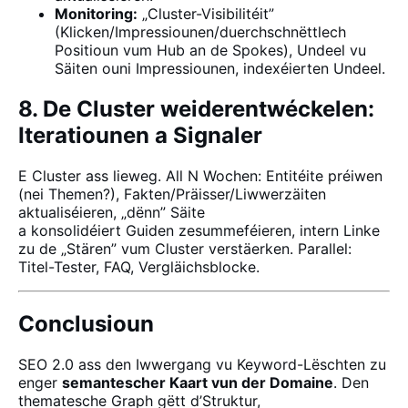
Monitoring:
„Cluster-Visibilitéit”
(Klicken/Impressiounen/duerchschnëttlech
Positioun vum Hub an de Spokes), Undeel vu
Säiten ouni Impressiounen, indexéierten Undeel.
8. De Cluster weiderentwéckelen:
Iteratiounen a Signaler
E Cluster ass lieweg. All N Wochen: Entitéite préiwen
(nei Themen?), Fakten/Präisser/Liwwerzäiten
aktualiséieren, „dënn” Säite
a konsolidéiert Guiden zesummeféieren, intern Linke
zu de „Stären” vum Cluster verstäerken. Parallel:
Titel-Tester, FAQ, Vergläichsblocke.
Conclusioun
SEO 2.0 ass den Iwwergang vu Keyword-Lëschten zu
enger
semantescher Kaart vun der Domaine
. Den
thematesche Graph gëtt d’Struktur,