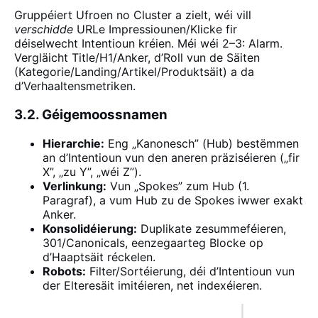
Gruppéiert Ufroen no Cluster a zielt, wéi vill
verschidde
URLe Impressiounen/Klicke fir
déiselwecht Intentioun kréien. Méi wéi 2–3: Alarm.
Vergläicht Title/H1/Anker, d’Roll vun de Säiten
(Kategorie/Landing/Artikel/Produktsäit) a da
d’Verhaaltensmetriken.
3.2. Géigemoossnamen
Hierarchie:
Eng „Kanonesch” (Hub) bestëmmen
an d’Intentioun vun den aneren präziséieren („fir
X”, „zu Y”, „wéi Z”).
Verlinkung:
Vun „Spokes” zum Hub (1.
Paragraf), a vum Hub zu de Spokes iwwer exakt
Anker.
Konsolidéierung:
Duplikate zesummeféieren,
301/Canonicals, eenzegaarteg Blocke op
d’Haaptsäit réckelen.
Robots:
Filter/Sortéierung, déi d’Intentioun vun
der Elteresäit imitéieren, net indexéieren.