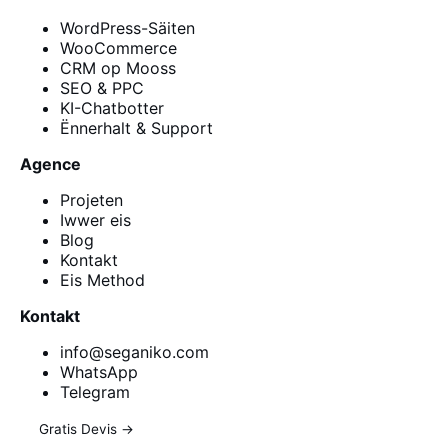
WordPress-Säiten
WooCommerce
CRM op Mooss
SEO & PPC
KI-Chatbotter
Ënnerhalt & Support
Agence
Projeten
Iwwer eis
Blog
Kontakt
Eis Method
Kontakt
info@seganiko.com
WhatsApp
Telegram
Gratis Devis →