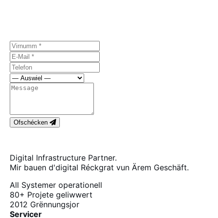
Äre Projet.
Éischt Gespréich gratis, ouni Verpflichtung.
Ofschécken
Digital Infrastructure Partner.
Mir bauen d'digital Réckgrat vun Ärem Geschäft.
All Systemer operationell
80+
Projete geliwwert
2012
Grënnungsjor
Servicer