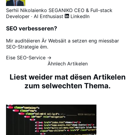
Serhii Nikolaienko
SEGANIKO
CEO & Full-stack
Developer · AI Enthusiast
LinkedIn
SEO verbesseren?
Mir auditéieren Är Websäit a setzen eng miessbar
SEO-Strategie ëm.
Eise SEO-Service →
Ähnlech Artikelen
Liest weider mat dësen Artikelen
zum selwechten Thema.