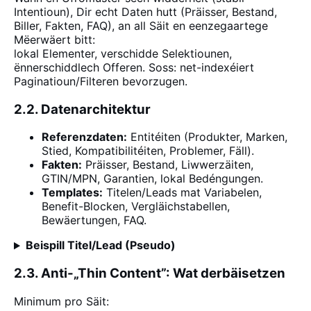
Intentioun), Dir echt Daten hutt (Präisser, Bestand,
Biller, Fakten, FAQ), an all Säit en eenzegaartege
Mëerwäert bitt:
lokal Elementer, verschidde Selektiounen,
ënnerschiddlech Offeren. Soss: net-indexéiert
Paginatioun/Filteren bevorzugen.
2.2. Datenarchitektur
Referenzdaten:
Entitéiten (Produkter, Marken,
Stied, Kompatibilitéiten, Problemer, Fäll).
Fakten:
Präisser, Bestand, Liwwerzäiten,
GTIN/MPN, Garantien, lokal Bedéngungen.
Templates:
Titelen/Leads mat Variabelen,
Benefit-Blocken, Vergläichstabellen,
Bewäertungen, FAQ.
Beispill Titel/Lead (Pseudo)
2.3. Anti-„Thin Content”: Wat derbäisetzen
Minimum pro Säit: