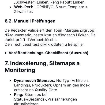
„Schwëster”-Linken; keng kaputt Linken.
Web-Perf:
LCP/INP/CLS vum Template ≤
Zilwäerter.
6.2. Manuell Préifungen
De Redakter validéiert den Toun (Marque/Zilgrupp),
d’Argumentatiounsstruktur an d’logesch Lücken. De
Jurist préift d’Verbuetslëscht.
Den Tech Lead test d’Mikrodaten u Beispiller.
Verëffentlechungs-Checklëscht (Auszuch)
7. Indexéierung, Sitemaps a
Monitoring
Dynamesch Sitemaps:
No Typ (Artikelen,
Landings, Produkter); Opnam an den Index
eréischt no Quality Gate.
Ping:
Sitemaps bei
Status-/Bestands-/Präisännerungen
aktualiséieren.