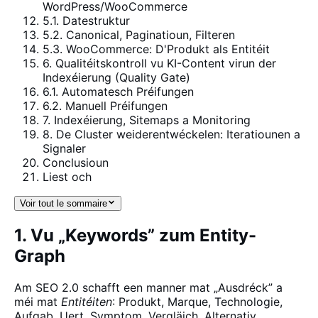
WordPress/WooCommerce
5.1. Datestruktur
5.2. Canonical, Paginatioun, Filteren
5.3. WooCommerce: D'Produkt als Entitéit
6. Qualitéitskontroll vu KI-Content virun der
Indexéierung (Quality Gate)
6.1. Automatesch Préifungen
6.2. Manuell Préifungen
7. Indexéierung, Sitemaps a Monitoring
8. De Cluster weiderentwéckelen: Iteratiounen a
Signaler
Conclusioun
Liest och
Voir tout le sommaire
1. Vu „Keywords” zum Entity-
Graph
Am SEO 2.0 schafft een manner mat „Ausdréck” a
méi mat
Entitéiten
: Produkt, Marque, Technologie,
Aufgab, Uert, Symptom, Vergläich, Alternativ.