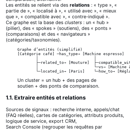
Les entités se relient via des
relations
: « type », «
partie de », « localisé à », « utilisé avec », « mieux
que », « compatible avec », « contre-indiqué ».
Ce graphe est la base des
clusters
: un « hub »
(pilier), des « spokes » (soutiens), des « ponts »
(comparaisons) et des « navigateurs »
(catégories/taxonomies).
Graphe d’entités (simplifié)

[Catégorie café] ─has_type→ [Machine espresso]

        │                        │

        ├─related_to→ [Mouture]  ├─compatible_wit
        │                        └─vs→ [Machine à
        └─located_in→ [Paris]    └─how_to→ [Régl
Un cluster = un hub + des pages de
soutien + des ponts de comparaison.
1.1. Extraire entités et relations
Sources de signaux : recherche interne, appels/chat
(FAQ réelles), cartes de catégories, attributs produits,
logique de
service
, export CRM,
Search Console (regrouper les requêtes par