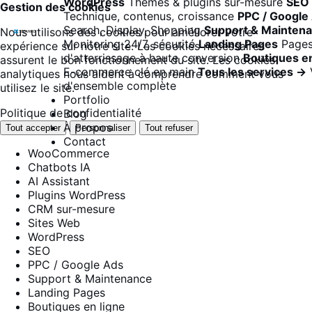
WordPress
Thèmes & plugins sur-mesure
SEO
Gestion des cookies
Technique, contenus, croissance
PPC / Google
Search, Display, Shopping
Support & Mainten
Nous utilisons des cookies pour améliorer votre
Monitoring 24/7, sécurité
Landing Pages
Page
expérience sur notre site. Les cookies nécessaires
d'atterrissage à haute conversion
Boutiques en
assurent le bon fonctionnement du site. Les cookies
E-commerce clé en main
Tous les services →
analytiques nous aident à comprendre comment vous
d'ensemble complète
utilisez le site.
Portfolio
Politique de confidentialité
Blog
À propos
Tout accepter
Personnaliser
Tout refuser
Contact
WooCommerce
Chatbots IA
AI Assistant
Plugins WordPress
CRM sur-mesure
Sites Web
WordPress
SEO
PPC / Google Ads
Support & Maintenance
Landing Pages
Boutiques en ligne