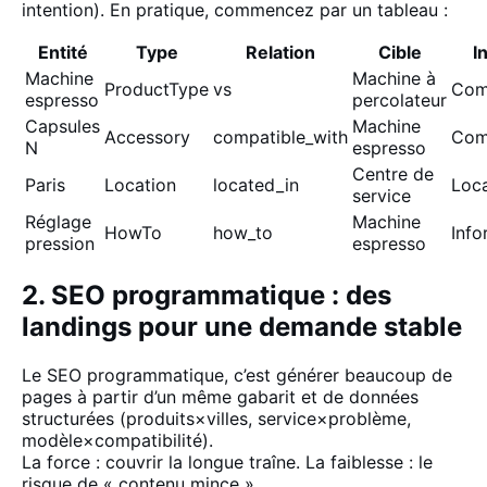
intention). En pratique, commencez par un tableau :
Entité
Type
Relation
Cible
I
Machine
Machine à
ProductType
vs
Com
espresso
percolateur
Capsules
Machine
Accessory
compatible_with
Com
N
espresso
Centre de
Paris
Location
located_in
Loca
service
Réglage
Machine
HowTo
how_to
Info
pression
espresso
2. SEO programmatique : des
landings pour une demande stable
Le SEO programmatique, c’est générer beaucoup de
pages à partir d’un même gabarit et de données
structurées (produits×villes, service×problème,
modèle×compatibilité).
La force : couvrir la longue traîne. La faiblesse : le
risque de « contenu mince ».