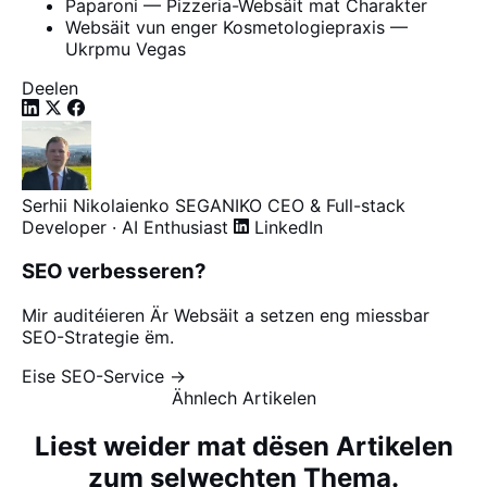
Paparoni — Pizzeria-Websäit mat Charakter
Websäit vun enger Kosmetologiepraxis —
Ukrpmu Vegas
Deelen
Serhii Nikolaienko
SEGANIKO
CEO & Full-stack
Developer · AI Enthusiast
LinkedIn
SEO verbesseren?
Mir auditéieren Är Websäit a setzen eng miessbar
SEO-Strategie ëm.
Eise SEO-Service →
Ähnlech Artikelen
Liest weider mat dësen Artikelen
zum selwechten Thema.