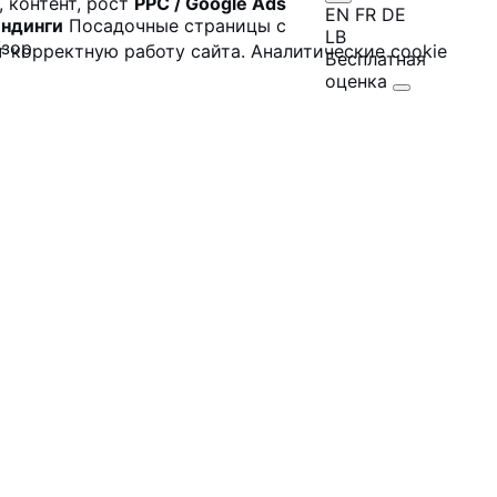
 контент, рост
PPC / Google Ads
EN
FR
DE
ндинги
Посадочные страницы с
LB
бзор
 корректную работу сайта. Аналитические cookie
Бесплатная
оценка