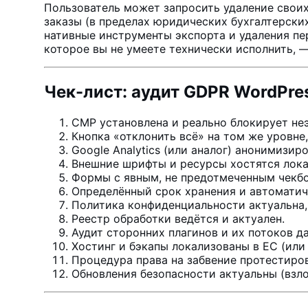
Пользователь может запросить удаление своих 
заказы (в пределах юридических бухгалтерски
нативные инструменты экспорта и удаления пер
которое вы не умеете технически исполнить, 
Чек-лист: аудит GDPR WordPres
CMP установлена и реально блокирует неэ
Кнопка «отклонить всё» на том же уровне,
Google Analytics (или аналог) анонимизир
Внешние шрифты и ресурсы хостятся лока
Формы с явным, не предотмеченным чекбо
Определённый срок хранения и автоматич
Политика конфиденциальности актуальна, 
Реестр обработки ведётся и актуален.
Аудит сторонних плагинов и их потоков д
Хостинг и бэкапы локализованы в ЕС (или
Процедура права на забвение протестиров
Обновления безопасности актуальны (взло