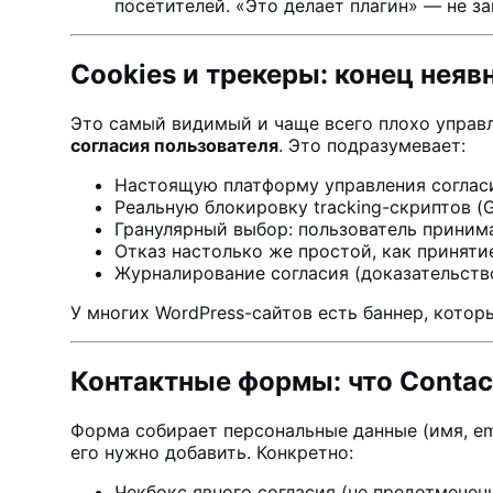
посетителей. «Это делает плагин» — не за
Cookies и трекеры: конец неяв
Это самый видимый и чаще всего плохо управ
согласия пользователя
. Это подразумевает:
Настоящую платформу управления согласи
Реальную блокировку tracking-скриптов (G
Гранулярный выбор: пользователь принима
Отказ настолько же простой, как принятие
Журналирование согласия (доказательство
У многих WordPress-сайтов есть баннер, котор
Контактные формы: что Contact
Форма собирает персональные данные (имя, ema
его нужно добавить. Конкретно:
Чекбокс явного согласия (не предотмечен