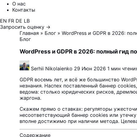
О нас
Контакты
EN
FR
DE
LB
Запросить оценку →
Главная
»
Блог
»
WordPress и GDPR в 2026: по
Блог
WordPress и GDPR в 2026: полный гид п
Serhii Nikolaienko
29 Июн 2026
1 мин чтени
GDPR восемь лет, и всё же большинство WordP
незнания. Наспех поставленный баннер cookies
ведома: столько юридических рисков, дремлющ
жаргона.
Скажем прямо о ставках: регуляторы ужесточи
несоответствующий баннер cookies или утечку
вполне достижимо при наличии метода. Целев
Содержание