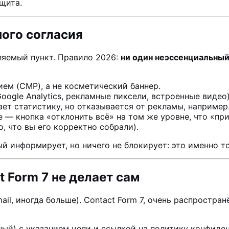
щита.
ного согласия
ляемый пункт. Правило 2026:
ни один неэссенциальный 
ем (CMP), а не косметический баннер.
oogle Analytics, рекламные пиксели, встроенные видео)
ет статистику, но отказывается от рекламы, например
 — кнопка «отклонить всё» на том же уровне, что «при
, что вы его корректно собрали).
ый информирует, но ничего не блокирует: это именно то
 Form 7 не делает сам
il, иногда больше). Contact Form 7, очень распростран
ный) с указанием цели и ссылкой на политику конфиде