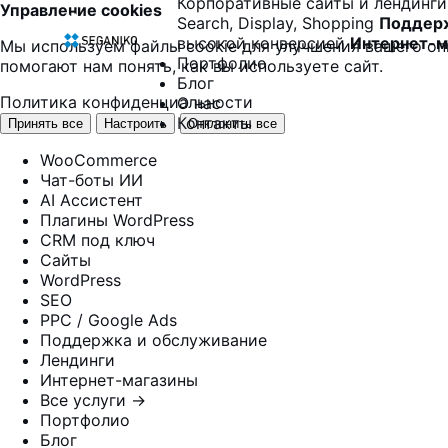
Корпоративные сайты и лендинги
Управление cookies
Search, Display, Shopping
Поддерж
высокой конверсией
Интернет-м
Мы используем файлы cookie для улучшения вашего оп
Портфолио
помогают нам понять, как вы используете сайт.
Блог
Политика конфиденциальности
О нас
Контакты
Принять все
Настроить
Отклонить все
WooCommerce
Чат-боты ИИ
AI Ассистент
Плагины WordPress
CRM под ключ
Сайты
WordPress
SEO
PPC / Google Ads
Поддержка и обслуживание
Лендинги
Интернет-магазины
Все услуги →
Портфолио
Блог