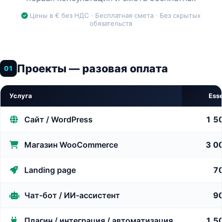
Цены в € без НДС · Бесплатная смета · Без скрытых
обязательств
Проекты — разовая оплата
01
Услуга
Esse
Сайт / WordPress
1 5
Магазин WooCommerce
3 0
Landing page
7
Чат-бот / ИИ-ассистент
9
Плагин / интеграция / автоматизация
1 5