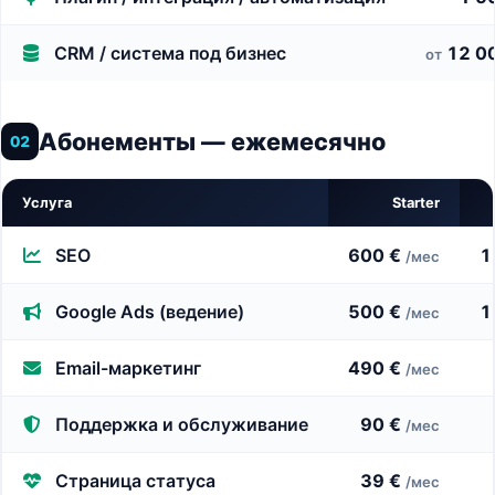
CRM / система под бизнес
12 0
от
Абонементы — ежемесячно
02
Услуга
Starter
SEO
600 €
1
/мес
Google Ads (ведение)
500 €
1
/мес
Email-маркетинг
490 €
/мес
Поддержка и обслуживание
90 €
/мес
Страница статуса
39 €
/мес