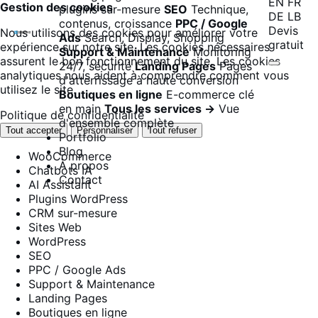
EN
FR
Gestion des cookies
plugins sur-mesure
SEO
Technique,
DE
LB
contenus, croissance
PPC / Google
Devis
Nous utilisons des cookies pour améliorer votre
Ads
Search, Display, Shopping
gratuit
expérience sur notre site. Les cookies nécessaires
Support & Maintenance
Monitoring
assurent le bon fonctionnement du site. Les cookies
24/7, sécurité
Landing Pages
Pages
analytiques nous aident à comprendre comment vous
d'atterrissage à haute conversion
utilisez le site.
Boutiques en ligne
E-commerce clé
en main
Tous les services →
Vue
Politique de confidentialité
d'ensemble complète
Tout accepter
Personnaliser
Tout refuser
Portfolio
Blog
WooCommerce
À propos
Chatbots IA
Contact
AI Assistant
Plugins WordPress
CRM sur-mesure
Sites Web
WordPress
SEO
PPC / Google Ads
Support & Maintenance
Landing Pages
Boutiques en ligne