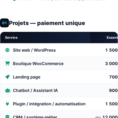
Projets — paiement unique
01
Service
Essent
Site web / WordPress
1 500
Boutique WooCommerce
3 000
Landing page
700
Chatbot / Assistant IA
900
Plugin / intégration / automatisation
1 500
CRM / système métier
12 000
dès