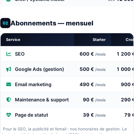
Abonnements — mensuel
02
Service
Starter
Cro
SEO
600 €
1 200 
/mois
Google Ads (gestion)
500 €
1 000 
/mois
Email marketing
490 €
900 
/mois
Maintenance & support
90 €
290 
/mois
Page de statut
39 €
79 
/mois
Pour le SEO, la publicité et l’email : nos honoraires de gestion. Le