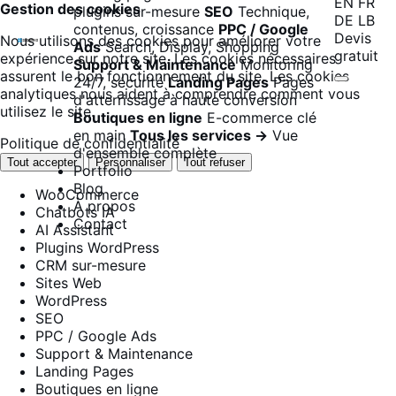
EN
FR
Gestion des cookies
plugins sur-mesure
SEO
Technique,
DE
LB
contenus, croissance
PPC / Google
Devis
Nous utilisons des cookies pour améliorer votre
Ads
Search, Display, Shopping
gratuit
expérience sur notre site. Les cookies nécessaires
Support & Maintenance
Monitoring
assurent le bon fonctionnement du site. Les cookies
24/7, sécurité
Landing Pages
Pages
analytiques nous aident à comprendre comment vous
d'atterrissage à haute conversion
utilisez le site.
Boutiques en ligne
E-commerce clé
en main
Tous les services →
Vue
Politique de confidentialité
d'ensemble complète
Tout accepter
Personnaliser
Tout refuser
Portfolio
Blog
WooCommerce
À propos
Chatbots IA
Contact
AI Assistant
Plugins WordPress
CRM sur-mesure
Sites Web
WordPress
SEO
PPC / Google Ads
Support & Maintenance
Landing Pages
Boutiques en ligne