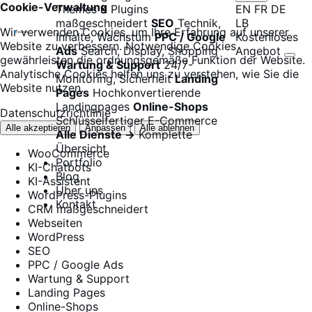
Cookie-Verwaltung
Themes & Plugins
EN
FR
DE
maßgeschneidert
SEO
Technik,
LB
Wir verwenden Cookies, um Ihre Erfahrung auf unserer
Inhalte, Wachstum
PPC / Google
Kostenloses
Website zu verbessern. Notwendige Cookies
Ads
Search, Display, Shopping
Angebot
gewährleisten die ordnungsgemäße Funktion der Website.
Wartung & Support
24/7-
Analytische Cookies helfen uns zu verstehen, wie Sie die
Monitoring, Sicherheit
Landing
Website nutzen.
Pages
Hochkonvertierende
Landingpages
Online-Shops
Datenschutzrichtlinie
Schlüsselfertiger E-Commerce
Alle akzeptieren
Anpassen
Alle ablehnen
Alle Dienste →
Komplette
Übersicht
WooCommerce
Portfolio
KI-Chatbots
Blog
KI-Assistent
Über uns
WordPress-Plugins
Kontakt
CRM maßgeschneidert
Webseiten
WordPress
SEO
PPC / Google Ads
Wartung & Support
Landing Pages
Online-Shops