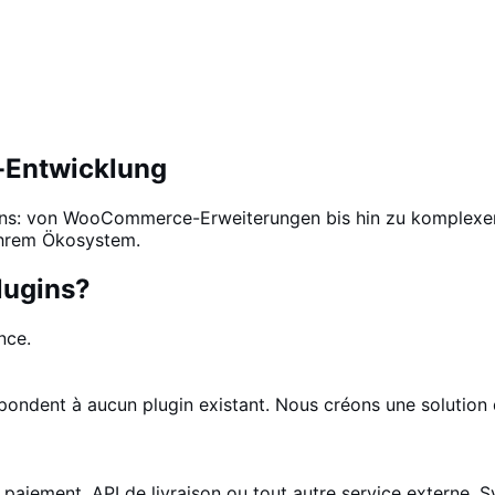
-Entwicklung
gins: von WooCommerce-Erweiterungen bis hin zu komplexen
Ihrem Ökosystem.
lugins?
nce.
pondent à aucun plugin existant. Nous créons une solution q
iement, API de livraison ou tout autre service externe. S