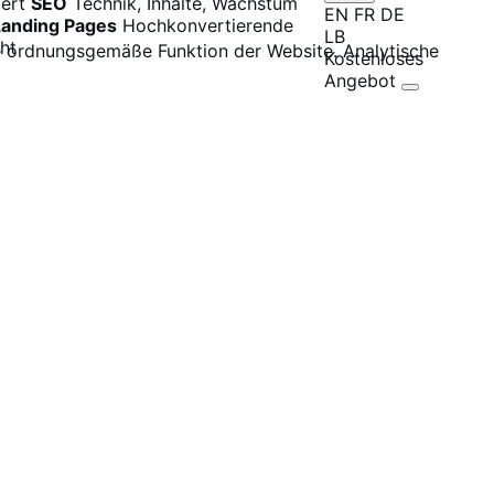
ert
SEO
Technik, Inhalte, Wachstum
EN
FR
DE
Landing Pages
Hochkonvertierende
LB
ht
e ordnungsgemäße Funktion der Website. Analytische
Kostenloses
Angebot