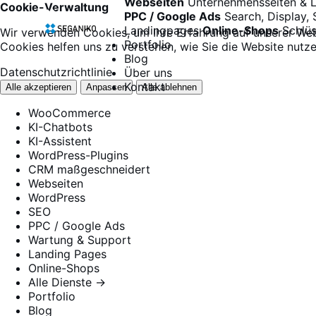
Webseiten
Unternehmensseiten & 
Cookie-Verwaltung
PPC / Google Ads
Search, Display,
Landingpages
Online-Shops
Schlü
Wir verwenden Cookies, um Ihre Erfahrung auf unserer We
Portfolio
Cookies helfen uns zu verstehen, wie Sie die Website nutze
Blog
Datenschutzrichtlinie
Über uns
Kontakt
Alle akzeptieren
Anpassen
Alle ablehnen
WooCommerce
KI-Chatbots
KI-Assistent
WordPress-Plugins
CRM maßgeschneidert
Webseiten
WordPress
SEO
PPC / Google Ads
Wartung & Support
Landing Pages
Online-Shops
Alle Dienste →
Portfolio
Blog