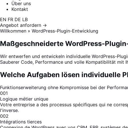
Über uns
Kontakt
EN
FR
DE
LB
Angebot anfordern →
Willkommen
»
WordPress-Plugin-Entwicklung
Maßgeschneiderte
WordPress-Plugin
Wir entwerfen und entwickeln individuelle WordPress-Plu
Sauberer Code, Performance und volle Kompatibilität mit 
Welche Aufgaben lösen individuelle P
Funktionserweiterung ohne Kompromisse bei der Performa
001
Logique métier unique
Votre entreprise a des processus spécifiques qui ne corres
l'inverse.
002
Intégrations tierces
Connexion de WordPress avec vos CRM, ERP, systèmes de pa