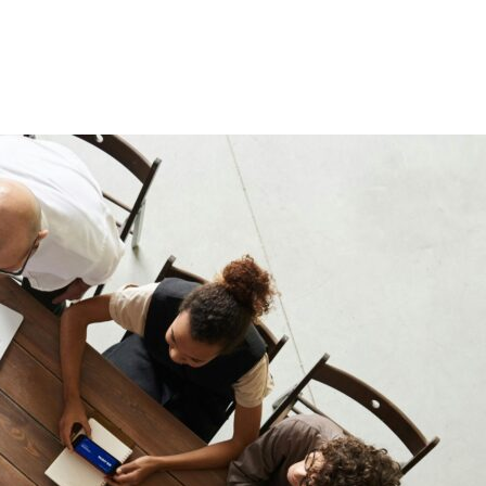
ти (Core Web
именимый,
шней информации