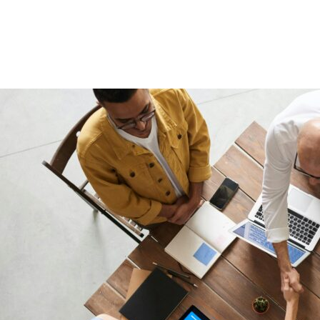
SEO, PPC, оптимизация производительнос
Vitals), CRO и аналитика. Наш подход: пр
измеримый и честный контент — без ли
и расплывчатых обещаний.