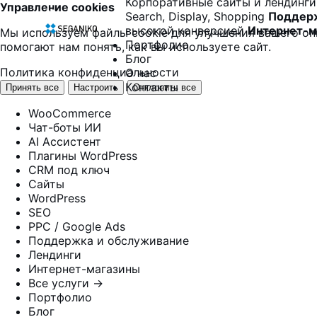
Корпоративные сайты и лендинги
Управление cookies
Search, Display, Shopping
Поддерж
высокой конверсией
Интернет-м
Мы используем файлы cookie для улучшения вашего оп
Портфолио
помогают нам понять, как вы используете сайт.
Блог
Политика конфиденциальности
О нас
Контакты
Принять все
Настроить
Отклонить все
WooCommerce
Чат-боты ИИ
AI Ассистент
Плагины WordPress
CRM под ключ
Сайты
WordPress
SEO
PPC / Google Ads
Поддержка и обслуживание
Лендинги
Интернет-магазины
Все услуги →
Портфолио
Блог