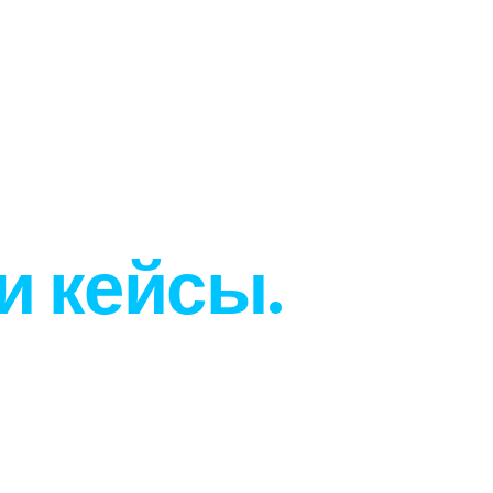
и кейсы.
х и средних
ксембурге,
азработки веб-
/WooCommerce,