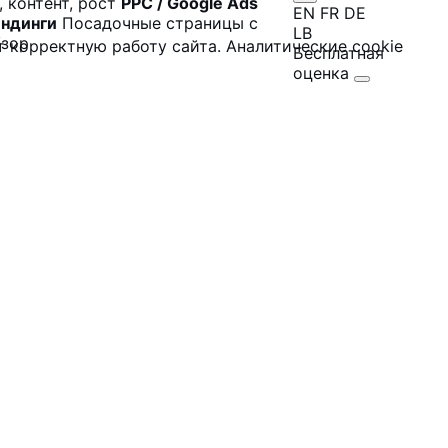
 контент, рост
PPC / Google Ads
EN
FR
DE
ндинги
Посадочные страницы с
LB
бзор
 корректную работу сайта. Аналитические cookie
Бесплатная
оценка