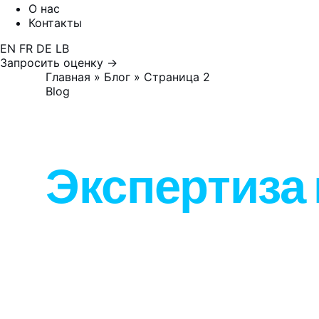
О нас
Контакты
EN
FR
DE
LB
Запросить оценку →
Главная
»
Блог
»
Страница 2
Blog
Блог
Экспертиза 
Этот блог предназначен для команд малы
предприятий во Франции, Германии и Лю
которые ищут конкретные решения для р
сайта или интернет-магазина: WordPress