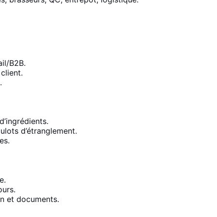
il/B2B.
client.
.
d’ingrédients.
ulots d’étranglement.
es.
e.
ours.
ion et documents.