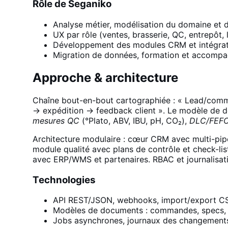
Rôle de Seganiko
Analyse métier, modélisation du domaine et d
UX par rôle (ventes, brasserie, QC, entrepôt, 
Développement des modules CRM et intégr
Migration de données, formation et accomp
Approche & architecture
Chaîne bout-en-bout cartographiée : « Lead/comm
→ expédition → feedback client ». Le modèle de 
mesures QC
(°Plato, ABV, IBU, pH, CO₂),
DLC/FEF
Architecture modulaire : cœur CRM avec multi-pipe
module qualité avec plans de contrôle et check-lis
avec ERP/WMS et partenaires. RBAC et journalisatio
Technologies
API REST/JSON, webhooks, import/export C
Modèles de documents : commandes, specs, 
Jobs asynchrones, journaux des changements