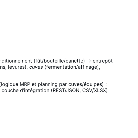
itionnement (fût/bouteille/canette) → entrepôt
ns, levures),
cuves
(fermentation/affinage),
(logique MRP et planning par cuves/équipes) ;
s ; couche d’intégration (REST/JSON, CSV/XLSX)