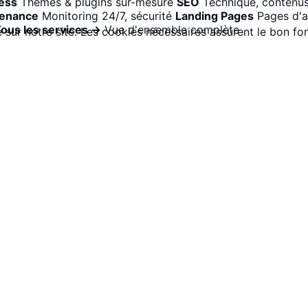
ess
Thèmes & plugins sur-mesure
SEO
Technique, contenus
tenance
Monitoring 24/7, sécurité
Landing Pages
Pages d'a
ous les services →
Vue d'ensemble complète
 sur notre site. Les cookies nécessaires assurent le bon fo