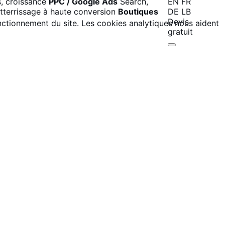
, croissance
PPC / Google Ads
Search,
EN
FR
tterrissage à haute conversion
Boutiques
DE
LB
Devis
nctionnement du site. Les cookies analytiques nous aident
gratuit