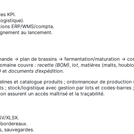
es KPI.
logistique).
ations ERP/WMS/compta.
agnement au lancement.
ande → plan de brassins → fermentation/maturation → cond
domaine couvre :
recette (BOM)
,
lot
,
matières
(malts, houblo
O
et
documents d’expédition
.
lines et catalogue produits ; ordonnanceur de production 
ts ; stock/logistique avec gestion par lots et codes-barre
n assurent un accès maîtrisé et la traçabilité.
SV/XLSX.
bordereaux.
, sauvegardes.