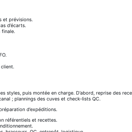
 et prévisions.
cas d’écarts.
 finale.
FO.
client.
ques styles, puis montée en charge. D’abord, reprise des re
 canal ; plannings des cuves et check-lists QC.
 préparation d’expéditions.
référentiels et recettes.
nditionnement.
, brasseurs, QC, entrepôt, logistique.