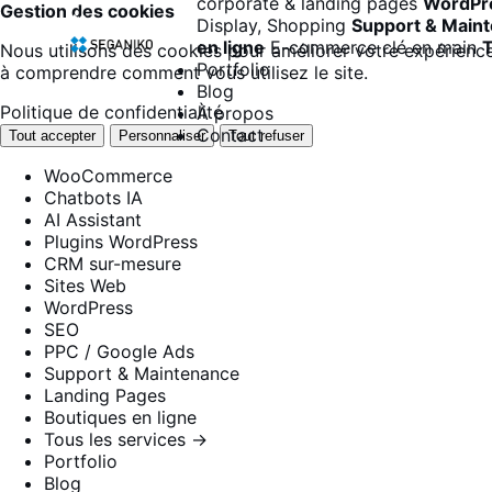
corporate & landing pages
WordPr
Gestion des cookies
Display, Shopping
Support & Main
en ligne
E-commerce clé en main
T
Nous utilisons des cookies pour améliorer votre expérience
Portfolio
à comprendre comment vous utilisez le site.
Blog
Politique de confidentialité
À propos
Contact
Tout accepter
Personnaliser
Tout refuser
WooCommerce
Chatbots IA
AI Assistant
Plugins WordPress
CRM sur-mesure
Sites Web
WordPress
SEO
PPC / Google Ads
Support & Maintenance
Landing Pages
Boutiques en ligne
Tous les services →
Portfolio
Blog