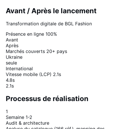
Avant / Après le lancement
Transformation digitale de BGL Fashion
Présence en ligne
100%
Avant
Après
Marchés couverts
20+ pays
Ukraine
seule
International
Vitesse mobile (LCP)
2.1s
4.8s
2.1s
Processus de réalisation
1
Semaine 1-2
Audit & architecture
Analyse du catalogue (166 réf.), mapping des