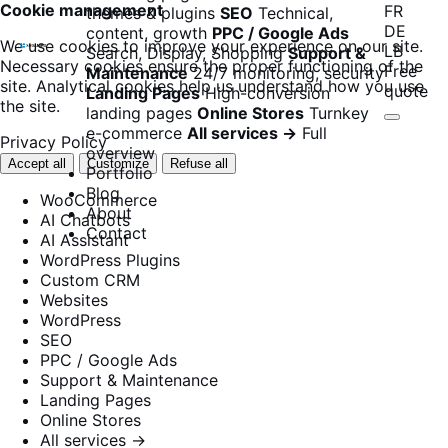
Cookie management
FR
themes & plugins
SEO
Technical,
DE
content, growth
PPC / Google Ads
We use cookies to improve your experience on our site.
LB
Search, Display, Shopping
Support &
Necessary cookies ensure the proper functioning of the
Free
Maintenance
24/7 monitoring, security
site. Analytical cookies help us understand how you use
quote
Landing Pages
High-conversion
the site.
landing pages
Online Stores
Turnkey
e-commerce
All services →
Full
Privacy Policy
overview
Accept all
Customize
Refuse all
Portfolio
Blog
WooCommerce
About
AI Chatbots
Contact
AI Assistant
WordPress Plugins
Custom CRM
Websites
WordPress
SEO
PPC / Google Ads
Support & Maintenance
Landing Pages
Online Stores
All services →